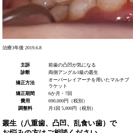
治療3年後 2019.6.8
主訴
前歯の凸凹が気になる
診断
両側アングル1級の叢生
オーバーレイアーチを用いたマルチブ
矯正方法
ラケット
矯正期間
6か月・7回
費用
690,000円（税別）
調整料
月1回 5,000円（税別）
叢生（八重歯、凸凹、乱食い歯）で
お悩みの方はご相談ください