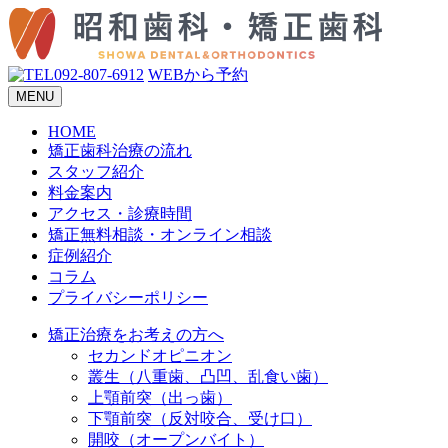
092-807-6912
WEBから予約
MENU
HOME
矯正歯科治療の流れ
スタッフ紹介
料金案内
アクセス・診療時間
矯正無料相談・オンライン相談
症例紹介
コラム
プライバシーポリシー
矯正治療をお考えの方へ
セカンドオピニオン
叢生（八重歯、凸凹、乱食い歯）
上顎前突（出っ歯）
下顎前突（反対咬合、受け口）
開咬（オープンバイト）