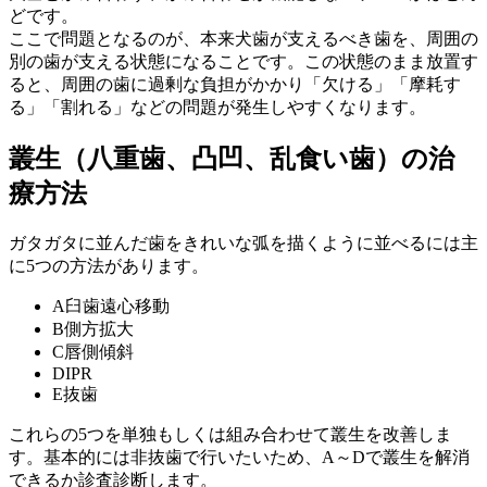
どです。
ここで問題となるのが、本来犬歯が支えるべき歯を、周囲の
別の歯が支える状態になることです。この状態のまま放置す
ると、周囲の歯に過剰な負担がかかり「欠ける」「摩耗す
る」「割れる」などの問題が発生しやすくなります。
叢生（八重歯、凸凹、乱食い歯）の治
療方法
ガタガタに並んだ歯をきれいな弧を描くように並べるには主
に5つの方法があります。
A
臼歯遠心移動
B
側方拡大
C
唇側傾斜
D
IPR
E
抜歯
これらの5つを単独もしくは組み合わせて叢生を改善しま
す。基本的には非抜歯で行いたいため、A～Dで叢生を解消
できるか診査診断します。