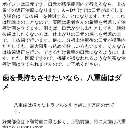
ポイントは口元です。口元が標準範囲内で行えるなら、非抜
歯での矯正治療になります。A～Dだけでは口元が出てしま
う場合は「E 抜歯」を検討することになります。ただ、これ
は理論上のことなので、実際は患者さんの希望を考慮して治
療計画を立てます。例えば、口元が少し出たとしても、絶対
抜歯はしたくない方は、仕上がりの口元の感じを考慮の上
で、非抜歯で行います。逆に、分析上治療後の口元が標準内
だとしても、最大限引っ込めて欲しい方もいます。そんな方
は抜歯矯正を行い、できるだけ希望の口元になるようにしま
す。ただ、医療ですので、機能が損なわれるような無茶な治
療計画は立てられませんので、ご了承ください。
歯を長持ちさせたいなら、八重歯はダ
メ
八重歯は様々なトラブルを引き起こす万病の元で
す。
好発部位は下顎前歯に最も多く、上顎前歯、特に犬歯は八重
歯になりやすいです。