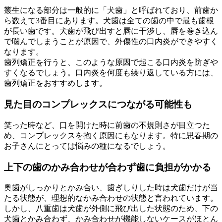
叢生になる部分は一般的に「犬歯」と呼ばれており、前歯か
ら数えて3番目にあります。犬歯は全ての歯の中で最も歯根
が長い歯です。犬歯が飛び出すと唇に干渉し、唇を巻き込ん
で噛んでしまうことが原因で、外傷性の口内炎ができやすく
なります。
歯列矯正を行うと、このような原因で起こる口内炎を防ぎや
すくなるでしょう。口内炎を何度も繰り返している方には、
歯列矯正をおすすめします。
見た目のコンプレックスにつながる可能性も
笑った時など、口を開けた時に前歯の不規則さが目立つた
め、コンプレックスを抱く原因にもなります。特に思春期の
お子さんにとっては悩みの種になるでしょう。
上下の歯のかみ合わせが合わず歯に負担がかかる
奥歯がしっかりとかみ合い、歯ぎしりした時は犬歯だけが当
たる状態が、理想的なかみ合わせの状態と言われています。
しかし、八重歯は犬歯が外側に飛び出した状態のため、下の
犬歯とかみ合わず、かみ合わせが機能しないケースがほとん