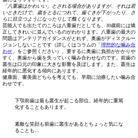
「八重歯はかわいい」とされる場合がありますが、それは若
いときだけで、歳をとるにつれて、歯ぐきが下がったり、さ
らに目立つようになったりして醜くなります。
芸能人でも出たてのころは八重歯だとしても、30歳前には矯
正してきれいに並んでいるのがわかります。八重歯の最大の
問題はアンテリアガイダンスがとれず、奥歯がディスクルー
ジョンしないことです（詳しくはコラムの「
理想的な噛み合
わせ
」をご参照ください）。要するに奥歯に負担がかかりや
すく、奥歯から歯を失っていく噛み合わせなのです。前歯の
叢生は口元の印象に大きな影響を及ぼします。また、叢生は
経年的に悪化する傾向にあります。
健康面、審美面どちらを考えても、早期に治療したい噛み合
わせです。
下顎前歯は最も叢生が起こる部位。経年的に重篤
化することもあります。
素敵な笑顔も前歯に叢生があるとちょっと気にな
ることも…