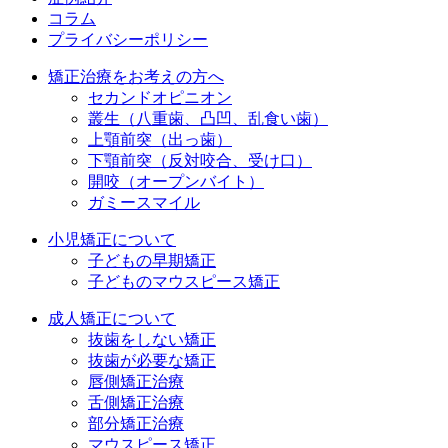
コラム
プライバシーポリシー
矯正治療をお考えの方へ
セカンドオピニオン
叢生（八重歯、凸凹、乱食い歯）
上顎前突（出っ歯）
下顎前突（反対咬合、受け口）
開咬（オープンバイト）
ガミースマイル
小児矯正について
子どもの早期矯正
子どものマウスピース矯正
成人矯正について
抜歯をしない矯正
抜歯が必要な矯正
唇側矯正治療
舌側矯正治療
部分矯正治療
マウスピース矯正