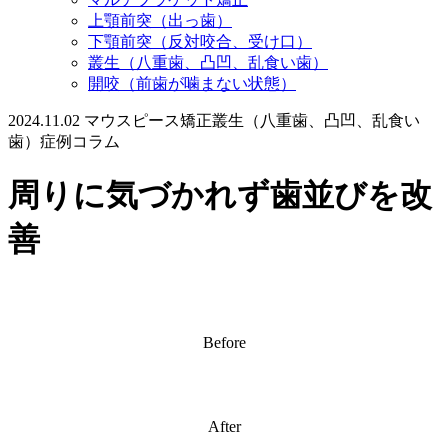
上顎前突（出っ歯）
下顎前突（反対咬合、受け口）
叢生（八重歯、凸凹、乱食い歯）
開咬（前歯が噛まない状態）
2024.11.02
マウスピース矯正
叢生（八重歯、凸凹、乱食い
歯）
症例コラム
周りに気づかれず歯並びを改
善
Before
After