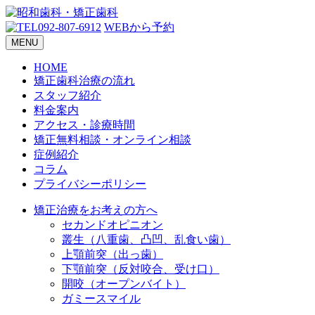
092-807-6912
WEBから予約
MENU
HOME
矯正歯科治療の流れ
スタッフ紹介
料金案内
アクセス・診療時間
矯正無料相談・オンライン相談
症例紹介
コラム
プライバシーポリシー
矯正治療をお考えの方へ
セカンドオピニオン
叢生（八重歯、凸凹、乱食い歯）
上顎前突（出っ歯）
下顎前突（反対咬合、受け口）
開咬（オープンバイト）
ガミースマイル