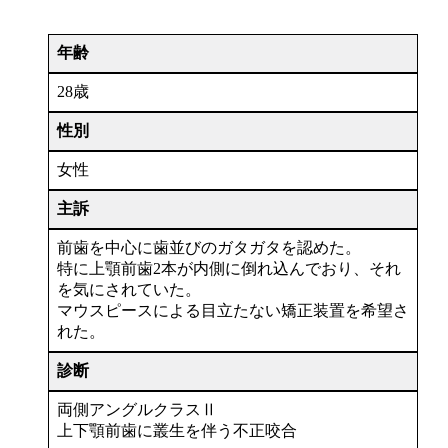
年齢
28歳
性別
女性
主訴
前歯を中心に歯並びのガタガタを認めた。
特に上顎前歯2本が内側に倒れ込んでおり、それ
を気にされていた。
マウスピースによる目立たない矯正装置を希望さ
れた。
診断
両側アングルクラスⅡ
上下顎前歯に叢生を伴う不正咬合