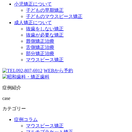
小児矯正について
子どもの早期矯正
子どものマウスピース矯正
成人矯正について
抜歯をしない矯正
抜歯が必要な矯正
唇側矯正治療
舌側矯正治療
部分矯正治療
マウスピース矯正
092-807-6912
WEBから予約
症例紹介
case
カテゴリー
症例コラム
マウスピース矯正
マルチブラケット矯正