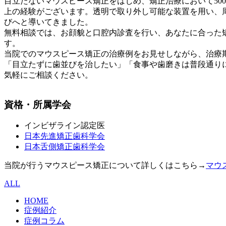
目立たないマウスピース矯正をはじめ、矯正治療において500
上の経験がございます。透明で取り外し可能な装置を用い、
びへと導いてきました。
無料相談では、お顔貌と口腔内診査を行い、あなたに合った
す。
当院でのマウスピース矯正の治療例をお見せしながら、治療
「目立たずに歯並びを治したい」「食事や歯磨きは普段通り
気軽にご相談ください。
資格・所属学会
インビザライン認定医
日本先進矯正歯科学会
日本舌側矯正歯科学会
当院が行うマウスピース矯正について詳しくはこちら→
マウ
ALL
HOME
症例紹介
症例コラム