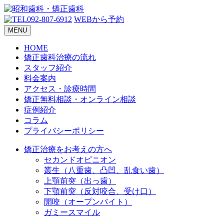
092-807-6912
WEBから予約
MENU
HOME
矯正歯科治療の流れ
スタッフ紹介
料金案内
アクセス・診療時間
矯正無料相談・オンライン相談
症例紹介
コラム
プライバシーポリシー
矯正治療をお考えの方へ
セカンドオピニオン
叢生（八重歯、凸凹、乱食い歯）
上顎前突（出っ歯）
下顎前突（反対咬合、受け口）
開咬（オープンバイト）
ガミースマイル