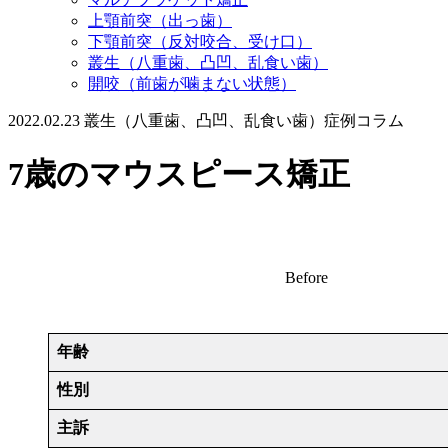
上顎前突（出っ歯）
下顎前突（反対咬合、受け口）
叢生（八重歯、凸凹、乱食い歯）
開咬（前歯が噛まない状態）
2022.02.23
叢生（八重歯、凸凹、乱食い歯）
症例コラム
7歳のマウスピース矯正
Before
年齢
性別
主訴