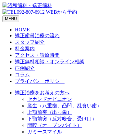
092-807-6912
WEBから予約
MENU
HOME
矯正歯科治療の流れ
スタッフ紹介
料金案内
アクセス・診療時間
矯正無料相談・オンライン相談
症例紹介
コラム
プライバシーポリシー
矯正治療をお考えの方へ
セカンドオピニオン
叢生（八重歯、凸凹、乱食い歯）
上顎前突（出っ歯）
下顎前突（反対咬合、受け口）
開咬（オープンバイト）
ガミースマイル