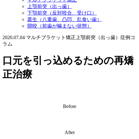
上顎前突（出っ歯）
下顎前突（反対咬合、受け口）
叢生（八重歯、凸凹、乱食い歯）
開咬（前歯が噛まない状態）
2020.07.04
マルチブラケット矯正
上顎前突（出っ歯）
症例コ
ラム
口元を引っ込めるための再矯
正治療
Before
After