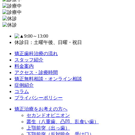
9:00～13:00
休診日：土曜午後、日曜・祝日
矯正歯科治療の流れ
スタッフ紹介
料金案内
アクセス・診療時間
矯正無料相談・オンライン相談
症例紹介
コラム
プライバシーポリシー
矯正治療をお考えの方へ
セカンドオピニオン
叢生（八重歯、凸凹、乱食い歯）
上顎前突（出っ歯）
下顎前突（反対咬合、受け口）