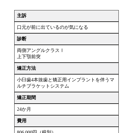
主訴
口元が前に出ているのが気になる
診断
両側アングルクラスⅠ
上下顎前突
矯正方法
小臼歯4本抜歯と矯正用インプラントを伴うマ
ルチブラケットシステム
矯正期間
24か月
費用
806,000円（税別）