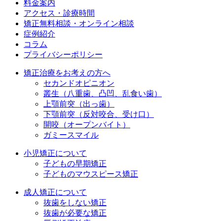
料金案内
アクセス・診療時間
矯正無料相談・オンライン相談
症例紹介
コラム
プライバシーポリシー
矯正治療をお考えの方へ
セカンドオピニオン
叢生（八重歯、凸凹、乱食い歯）
上顎前突（出っ歯）
下顎前突（反対咬合、受け口）
開咬（オープンバイト）
ガミースマイル
小児矯正について
子どもの早期矯正
子どものマウスピース矯正
成人矯正について
抜歯をしない矯正
抜歯が必要な矯正