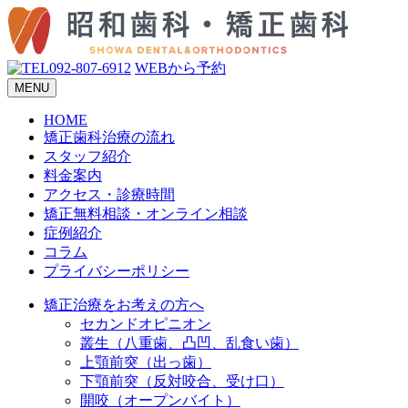
092-807-6912
WEBから予約
MENU
HOME
矯正歯科治療の流れ
スタッフ紹介
料金案内
アクセス・診療時間
矯正無料相談・オンライン相談
症例紹介
コラム
プライバシーポリシー
矯正治療をお考えの方へ
セカンドオピニオン
叢生（八重歯、凸凹、乱食い歯）
上顎前突（出っ歯）
下顎前突（反対咬合、受け口）
開咬（オープンバイト）