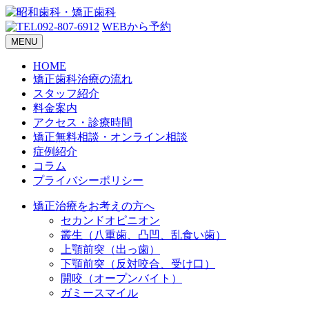
092-807-6912
WEBから予約
MENU
HOME
矯正歯科治療の流れ
スタッフ紹介
料金案内
アクセス・診療時間
矯正無料相談・オンライン相談
症例紹介
コラム
プライバシーポリシー
矯正治療をお考えの方へ
セカンドオピニオン
叢生（八重歯、凸凹、乱食い歯）
上顎前突（出っ歯）
下顎前突（反対咬合、受け口）
開咬（オープンバイト）
ガミースマイル