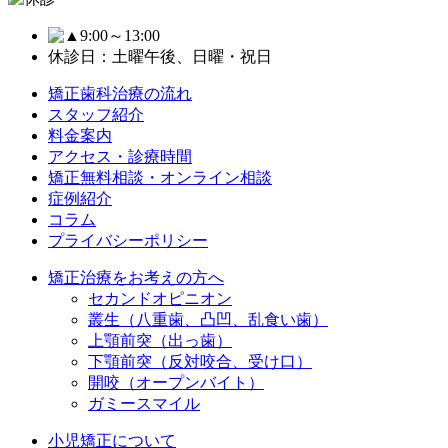
9:00～13:00
休診日：土曜午後、日曜・祝日
矯正歯科治療の流れ
スタッフ紹介
料金案内
アクセス・診療時間
矯正無料相談・オンライン相談
症例紹介
コラム
プライバシーポリシー
矯正治療をお考えの方へ
セカンドオピニオン
叢生（八重歯、凸凹、乱食い歯）
上顎前突（出っ歯）
下顎前突（反対咬合、受け口）
開咬（オープンバイト）
ガミースマイル
小児矯正について