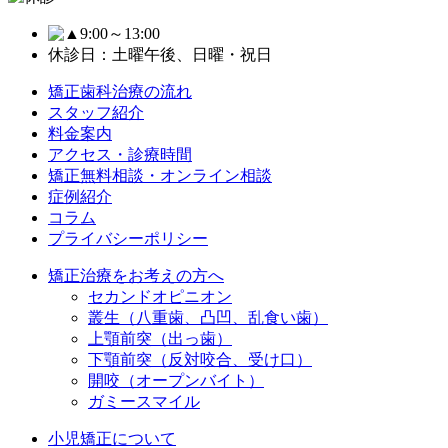
9:00～13:00
休診日：土曜午後、日曜・祝日
矯正歯科治療の流れ
スタッフ紹介
料金案内
アクセス・診療時間
矯正無料相談・オンライン相談
症例紹介
コラム
プライバシーポリシー
矯正治療をお考えの方へ
セカンドオピニオン
叢生（八重歯、凸凹、乱食い歯）
上顎前突（出っ歯）
下顎前突（反対咬合、受け口）
開咬（オープンバイト）
ガミースマイル
小児矯正について