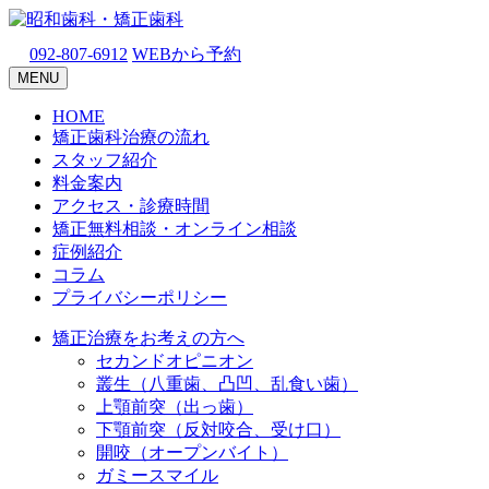
092-807-6912
WEBから予約
MENU
HOME
矯正歯科治療の流れ
スタッフ紹介
料金案内
アクセス・診療時間
矯正無料相談・オンライン相談
症例紹介
コラム
プライバシーポリシー
矯正治療をお考えの方へ
セカンドオピニオン
叢生（八重歯、凸凹、乱食い歯）
上顎前突（出っ歯）
下顎前突（反対咬合、受け口）
開咬（オープンバイト）
ガミースマイル