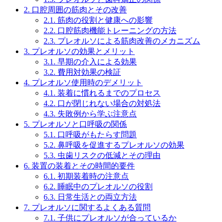
2.
口腔周囲の筋肉とその改善
2.1.
筋肉の役割と健康への影響
2.2.
口腔筋肉機能トレーニングの方法
2.3.
プレオルソによる筋肉改善のメカニズム
3.
プレオルソの効果とメリット
3.1.
早期の介入による効果
3.2.
費用対効果の検証
4.
プレオルソ使用時のデメリット
4.1.
装着に慣れるまでのプロセス
4.2.
口が閉じれない場合の対処法
4.3.
失敗例から学ぶ注意点
5.
プレオルソと口呼吸の関係
5.1.
口呼吸がもたらす問題
5.2.
鼻呼吸を促進するプレオルソの効果
5.3.
虫歯リスクの低減とその理由
6.
装置の装着とその時間的要件
6.1.
初期装着時の注意点
6.2.
睡眠中のプレオルソの役割
6.3.
日常生活との両立方法
7.
プレオルソに関するよくある質問
7.1.
子供にプレオルソが合っているか