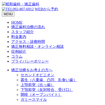
092-807-6912
WEBから予約
MENU
HOME
矯正歯科治療の流れ
スタッフ紹介
料金案内
アクセス・診療時間
矯正無料相談・オンライン相談
症例紹介
コラム
プライバシーポリシー
矯正治療をお考えの方へ
セカンドオピニオン
叢生（八重歯、凸凹、乱食い歯）
上顎前突（出っ歯）
下顎前突（反対咬合、受け口）
開咬（オープンバイト）
ガミースマイル