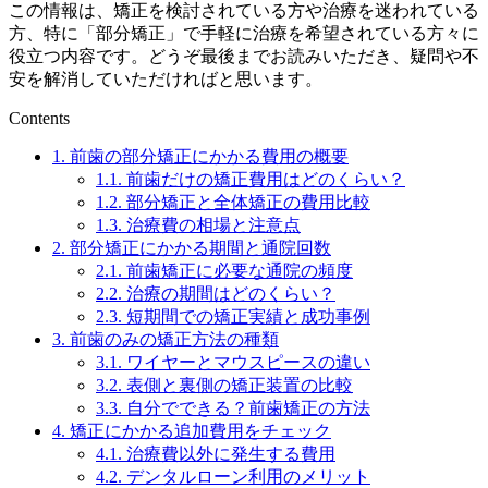
この情報は、矯正を検討されている方や治療を迷われている
方、特に「部分矯正」で手軽に治療を希望されている方々に
役立つ内容です。どうぞ最後までお読みいただき、疑問や不
安を解消していただければと思います。
Contents
1.
前歯の部分矯正にかかる費用の概要
1.1.
前歯だけの矯正費用はどのくらい？
1.2.
部分矯正と全体矯正の費用比較
1.3.
治療費の相場と注意点
2.
部分矯正にかかる期間と通院回数
2.1.
前歯矯正に必要な通院の頻度
2.2.
治療の期間はどのくらい？
2.3.
短期間での矯正実績と成功事例
3.
前歯のみの矯正方法の種類
3.1.
ワイヤーとマウスピースの違い
3.2.
表側と裏側の矯正装置の比較
3.3.
自分でできる？前歯矯正の方法
4.
矯正にかかる追加費用をチェック
4.1.
治療費以外に発生する費用
4.2.
デンタルローン利用のメリット