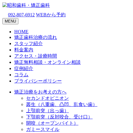
092-807-6912
WEBから予約
MENU
HOME
矯正歯科治療の流れ
スタッフ紹介
料金案内
アクセス・診療時間
矯正無料相談・オンライン相談
症例紹介
コラム
プライバシーポリシー
矯正治療をお考えの方へ
セカンドオピニオン
叢生（八重歯、凸凹、乱食い歯）
上顎前突（出っ歯）
下顎前突（反対咬合、受け口）
開咬（オープンバイト）
ガミースマイル