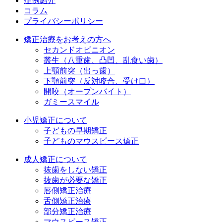
症例紹介
コラム
プライバシーポリシー
矯正治療をお考えの方へ
セカンドオピニオン
叢生（八重歯、凸凹、乱食い歯）
上顎前突（出っ歯）
下顎前突（反対咬合、受け口）
開咬（オープンバイト）
ガミースマイル
小児矯正について
子どもの早期矯正
子どものマウスピース矯正
成人矯正について
抜歯をしない矯正
抜歯が必要な矯正
唇側矯正治療
舌側矯正治療
部分矯正治療
マウスピース矯正