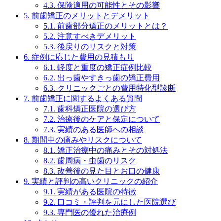
4.3.
保険適用の可能性とその影響
5.
前歯矯正のメリットとデメリット
5.1.
前歯部分矯正のメリットとは？
5.2.
注意すべきデメリット
5.3.
後戻りのリスクと対策
6.
症例に応じた費用の見積もり
6.1.
軽度と重度の矯正症例比較
6.2.
出っ歯やすきっ歯の矯正費用
6.3.
クリニックごとの費用特化型診断
7.
前歯矯正に関するよくある質問
7.1.
歯科矯正医院の選び方
7.2.
治療後のケアと保定について
7.3.
実績のある医師への相談
8.
期間中の痛みやリスクについて
8.1.
矯正治療中の痛みとその対処法
8.2.
歯周病・虫歯のリスク
8.3.
改善後の見た目とお口の健康
9.
実績と評判の高いクリニックの紹介
9.1.
実績がある医院の特徴
9.2.
口コミ・評判を元にした医院選び
9.3.
専門医の優れた治療例